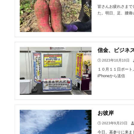
皆さんお疲れさまで
た。明日、足、腰痛
信金、ビジネ
2023年10月10日
１０月１１日ポート
iPhoneから送信
お彼岸
2023年9月23日
今日、墓参りに来ま