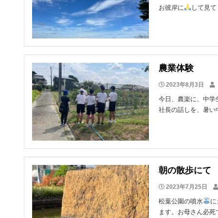
お彼岸に
して見てく
農業体験
2023年8月3日
今日、農楽に、中学
社長の話しを、暑い中
朝の散歩にて
2023年7月25日
松葉公園の噴水
に
ます。お母さん必死で