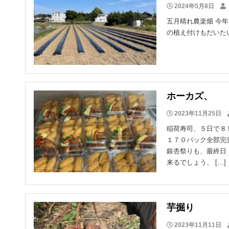
2024年5月8日
五月晴れ農楽畑 今
の植え付けもだいたい
ス
ホーカズ、 
2023年11月25日
稲荷寿司、５日で８
１７０パック全部完
銀杏祭りも、最終日
来るでしょう、 […]
芋掘り
2023年11月11日