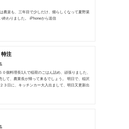
年は農楽も、三年目で少しだけ、畑らしくなって夏野菜
終わりました。 iPhoneから送信
特注
５０個料理長1人で稲荷のごはん詰め、頑張りました、
売して、農業長が帰って来るでしょう。 明日で、稲沢
 ２３日に、キッチンカー大入出まして、明日又更新出