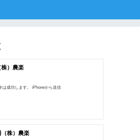
覧
（株）農楽
は成功します。 iPhoneから送信
場（株）農楽