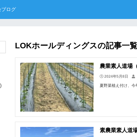
会ブログ
LOKホールディングスの記事一
農業素人道場
2024年5月8日
)
夏野菜植え付け、今年
素農業素人道